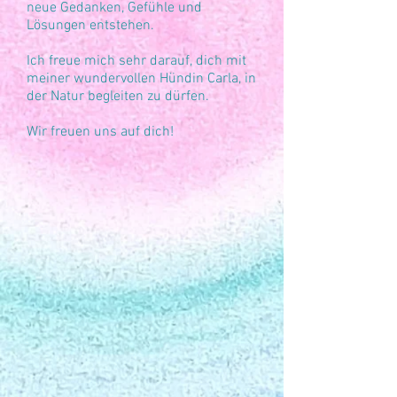
neue Gedanken, Gefühle und
Lösungen entstehen.​
Ich freue mich sehr darauf, dich mit
meiner wundervollen Hündin Carla, in
der Natur begleiten zu dürfen. ​
Wir freuen uns auf dich!